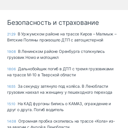
Безопасность и страхование
В Уржумском районе на трассе Киров – Малмыж –
21:29
Вятские Поляны произошло ДТП с автоцистерной
В Ленинском районе Оренбурга столкнулись
19:08
грузовик Howo и мотоцикл
Дальнобойщик погиб в ДТП с тремя грузовиками
18:06
на трассе М-10 в Тверской области
За секунду затянуло под колёса. В Ленобласти
16:55
грузовик наехал на женщину у пешеходного перехода
На КАД фургоны бились о КАМАЗ, ограждение и
15:10
друг о друга. Погиб водитель
Огромная пробка скопилась на трассе «Кола» из-
14:08
за аварии с фурой в Ленобласти