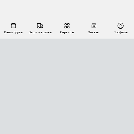
Ваши грузы
Ваши машины
Сервисы
Заказы
Профиль
АВТОМАТИЗАЦИЯ ПЕРЕВОЗОК
Площадки
Заказы
Торги
Тендеры
АТИ-Доки
GPS-мониторинг
АТИ Мессенджер
Цепочки грузов
API ATI.SU
ПОЛЕЗНОЕ
Расчет расстояний
БЕЗОПАСНОСТЬ
Академия ATI.SU
ATI.SU о безопасности
Звезды ATI.SU на вашем сайте
КОНТАКТЫ И ТАРИФЫ