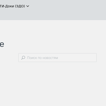
ТИ-Доки (ЭДО)
е