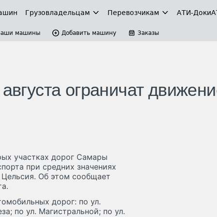
ашин
Грузовладельцам
Перевозчикам
АТИ-Доки
А
Ваши машины
Добавить машину
Заказы
 августа ограничат движени
торых участках дорог Самары
спорта при средних значениях
 Цельсия. Об этом сообщает
а.
омобильных дорог: по ул.
за; по ул. Магистральной; по ул.