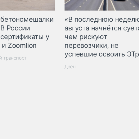
 бетономешалки
«В последнюю недел
 В России
августа начнётся суета
 сертификаты у
чем рискуют
 и Zoomlion
перевозчики, не
успевшие освоить ЭТ
й транспорт
Дзен