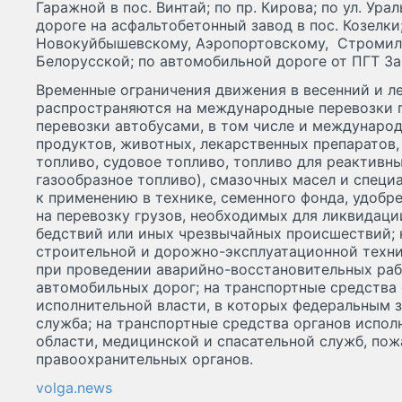
Гаражной в пос. Винтай; по пр. Кирова; по ул. Ур
дороге на асфальтобетонный завод в пос. Козелк
Новокуйбышевскому, Аэропортовскому, Стромило
Белорусской; по автомобильной дороге от ПГТ За
Временные ограничения движения в весенний и л
распространяются на международные перевозки г
перевозки автобусами, в том числе и междунаро
продуктов, животных, лекарственных препаратов, 
топливо, судовое топливо, топливо для реактивны
газообразное топливо), смазочных масел и спец
к применению в технике, семенного фонда, удобре
на перевозку грузов, необходимых для ликвидац
бедствий или иных чрезвычайных происшествий; 
строительной и дорожно-эксплуатационной техн
при проведении аварийно-восстановительных раб
автомобильных дорог; на транспортные средства
исполнительной власти, в которых федеральным 
служба; на транспортные средства органов испо
области, медицинской и спасательной служб, по
правоохранительных органов.
volga.news