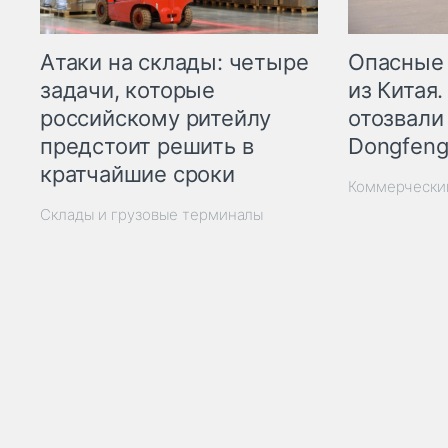
Опасные
Атаки на склады: четыре
из Китая.
задачи, которые
отозвали
российскому ритейлу
Dongfeng
предстоит решить в
кратчайшие сроки
Коммерчески
Склады и грузовые терминалы