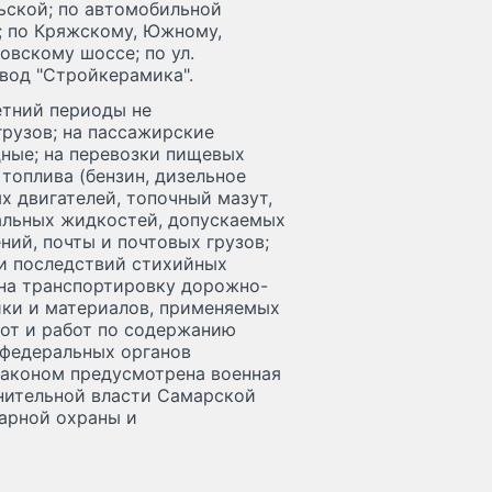
альской; по автомобильной
и; по Кряжскому, Южному,
вскому шоссе; по ул.
вод "Стройкерамика".
етний периоды не
рузов; на пассажирские
дные; на перевозки пищевых
топлива (бензин, дизельное
х двигателей, топочный мазут,
иальных жидкостей, допускаемых
ний, почты и почтовых грузов;
ии последствий стихийных
на транспортировку дорожно-
ики и материалов, применяемых
от и работ по содержанию
 федеральных органов
законом предусмотрена военная
лнительной власти Самарской
жарной охраны и