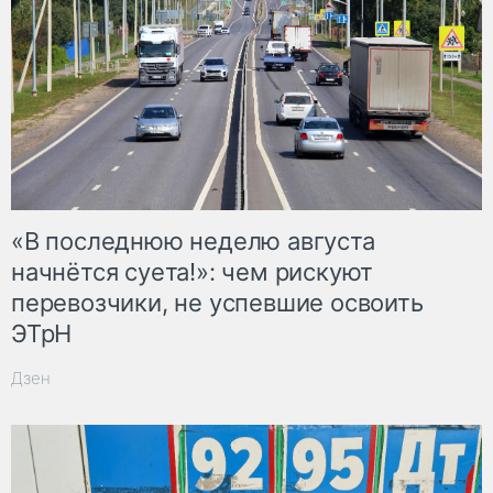
«В последнюю неделю августа
начнётся суета!»: чем рискуют
перевозчики, не успевшие освоить
ЭТрН
Дзен