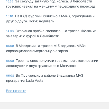
За секунду затянуло под колёса. В Ленобласти
16:55
грузовик наехал на женщину у пешеходного перехода
На КАД фургоны бились о КАМАЗ, ограждение и
15:10
друг о друга. Погиб водитель
Огромная пробка скопилась на трассе «Кола» из-
14:08
за аварии с фурой в Ленобласти
В Мордовии на трассе М-5 водитель МАЗа
06.08
спровоцировал смертельную аварию
Трое человек получили травмы при столкновении
06.08
легковушки и двух грузовиков в Могилеве
Во Фрунзенском районе Владимира МАЗ
06.08
протаранил Lada Vesta
Все новости