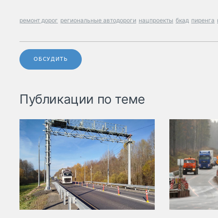
ремонт дорог
региональные автодороги
нацпроекты
бкад
пиренга
ОБСУДИТЬ
Публикации по теме