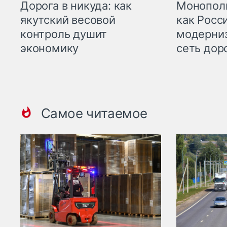
Дорога в никуда: как
Монополи
якутский весовой
как Росс
контроль душит
модерни
экономику
сеть дор
Самое читаемое