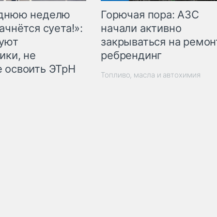
Горючая пора: АЗС
еднюю неделю
начали активно
ачнётся суета!»:
закрываться на ремон
куют
ребрендинг
ики, не
 освоить ЭТрН
Топливо, масла и автохимия