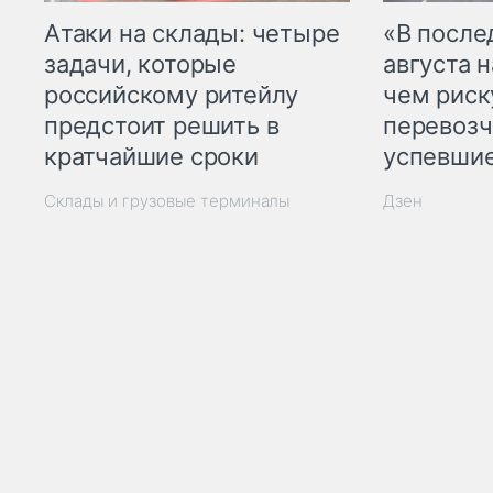
Атаки на склады: четыре
«В посл
задачи, которые
августа н
российскому ритейлу
чем рис
предстоит решить в
перевозч
кратчайшие сроки
успевшие
Склады и грузовые терминалы
Дзен