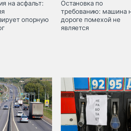
Остановка по
я на асфальт:
требованию: машина 
ия
дороге помехой не
зирует опорную
является
ог