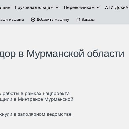
ашин
Грузовладельцам
Перевозчикам
АТИ-Доки
А
Ваши машины
Добавить машину
Заказы
вдор в Мурманской области
ь работы в рамках нацпроекта
общили в Минтрансе Мурманской
кнули в заполярном ведомстве.