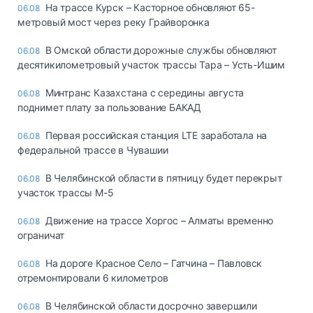
На трассе Курск – Касторное обновляют 65-
06.08
метровый мост через реку Грайворонка
В Омской области дорожные службы обновляют
06.08
десятикилометровый участок трассы Тара – Усть-Ишим
Минтранс Казахстана с середины августа
06.08
поднимет плату за пользование БАКАД
Первая российская станция LTE заработала на
06.08
федеральной трассе в Чувашии
В Челябинской области в пятницу будет перекрыт
06.08
участок трассы М-5
Движение на трассе Хоргос – Алматы временно
06.08
ограничат
На дороге Красное Село – Гатчина – Павловск
06.08
отремонтировали 6 километров
В Челябинской области досрочно завершили
06.08