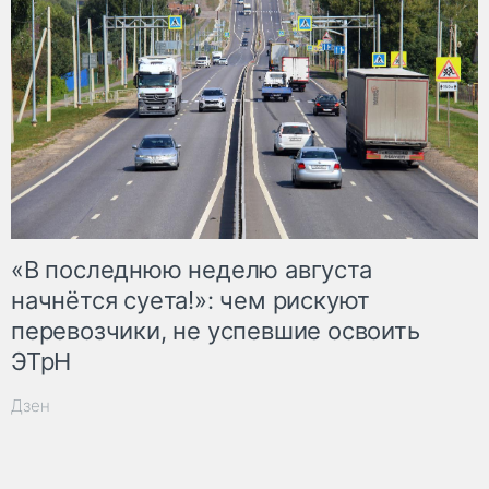
«В последнюю неделю августа
начнётся суета!»: чем рискуют
перевозчики, не успевшие освоить
ЭТрН
Дзен