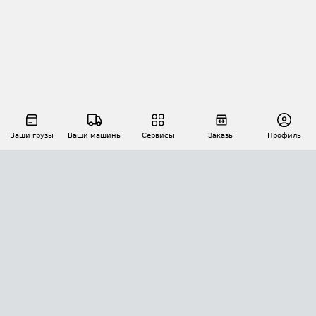
Ваши грузы
Ваши машины
Сервисы
Заказы
Профиль
АВТОМАТИЗАЦИЯ ПЕРЕВОЗОК
Площадки
Заказы
Торги
Тендеры
АТИ-Доки
GPS-мониторинг
АТИ Мессенджер
Цепочки грузов
API ATI.SU
ПОЛЕЗНОЕ