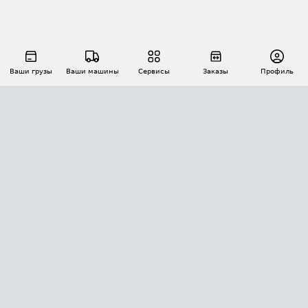
Ваши грузы
Ваши машины
Сервисы
Заказы
Профиль
АВТОМАТИЗАЦИЯ ПЕРЕВОЗОК
Площадки
Заказы
Торги
Тендеры
АТИ-Доки
GPS-мониторинг
АТИ Мессенджер
Цепочки грузов
API ATI.SU
ПОЛЕЗНОЕ
Расчет расстояний
БЕЗОПАСНОСТЬ
Академия ATI.SU
ATI.SU о безопасности
Звезды ATI.SU на вашем сайте
КОНТАКТЫ И ТАРИФЫ
Памятка по проверке контрагентов