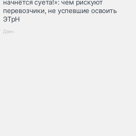
начнётся суета!»: чем рискуют
перевозчики, не успевшие освоить
ЭТрН
Дзен