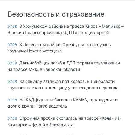
Безопасность и страхование
В Уржумском районе на трассе Киров – Малмыж –
07.08
Вятские Поляны произошло ДТП с автоцистерной
В Ленинском районе Оренбурга столкнулись
07.08
грузовик Howo и мотоцикл
Дальнобойщик погиб в ДТП с тремя грузовиками
07.08
на трассе М-10 в Тверской области
За секунду затянуло под колёса. В Ленобласти
07.08
грузовик наехал на женщину у пешеходного перехода
На КАД фургоны бились о КАМАЗ, ограждение и
07.08
друг о друга. Погиб водитель
Огромная пробка скопилась на трассе «Кола» из-
07.08
за аварии с фурой в Ленобласти