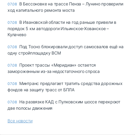
В Бессоновке на трассе Пенза – Лунино проверили
07.08
ход капитального ремонта моста
В Ивановской области на год раньше привели в
07.08
порядок 5 км автодороги Ильинское-Хованское –
Кулачево
Под Тосно блокировали доступ самосвалов ещё на
07.08
одну стройплощадку ВСМ
Проект трассы «Меридиан» остается
07.08
замороженным из-за недостаточного спроса
Минтранс предлагает тратить средства дорожных
07.08
фондов на защиту трасс от БПЛА
На развязке КАД с Пулковским шоссе перекроют
07.08
две полосы движения
Все новости