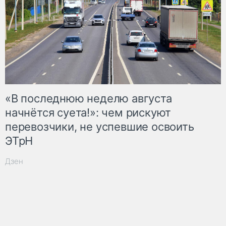
«В последнюю неделю августа
начнётся суета!»: чем рискуют
перевозчики, не успевшие освоить
ЭТрН
Дзен