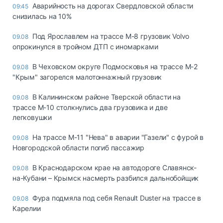
Аварийность на дорогах Свердловской области
09:45
снизилась на 10%
Под Ярославлем на трассе М-8 грузовик Volvo
09.08
опрокинулся в тройном ДТП с иномарками
В Чеховском округе Подмосковья на трассе М-2
09.08
"Крым" загорелся малотоннажный грузовик
В Калининском районе Тверской области на
09.08
трассе М-10 столкнулись два грузовика и две
легковушки
На трассе М-11 "Нева" в аварии "Газели" с фурой в
09.08
Новгородской области погиб пассажир
В Краснодарском крае на автодороге Славянск-
09.08
на-Кубани – Крымск насмерть разбился дальнобойщик
Фура подмяла под себя Renault Duster на трассе в
09.08
Карелии