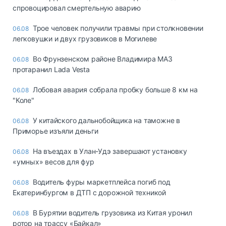
спровоцировал смертельную аварию
Трое человек получили травмы при столкновении
06.08
легковушки и двух грузовиков в Могилеве
Во Фрунзенском районе Владимира МАЗ
06.08
протаранил Lada Vesta
Лобовая авария собрала пробку больше 8 км на
06.08
"Коле"
У китайского дальнобойщика на таможне в
06.08
Приморье изъяли деньги
Ha въeздax в Улaн-Удэ зaвepшaют ycтaнoвкy
06.08
«yмныx» вecoв для фyp
Водитель фуры маркетплейса погиб под
06.08
Екатеринбургом в ДТП с дорожной техникой
В Бурятии водитель грузовика из Китая уронил
06.08
ротор на трассу «Байкал»