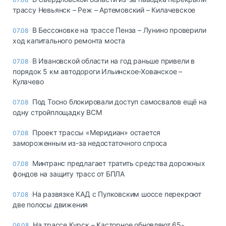
трассу Невьянск – Реж – Артемовский – Килачевское
В Бессоновке на трассе Пенза – Лунино проверили
07.08
ход капитального ремонта моста
В Ивановской области на год раньше привели в
07.08
порядок 5 км автодороги Ильинское-Хованское –
Кулачево
Под Тосно блокировали доступ самосвалов ещё на
07.08
одну стройплощадку ВСМ
Проект трассы «Меридиан» остается
07.08
замороженным из-за недостаточного спроса
Минтранс предлагает тратить средства дорожных
07.08
фондов на защиту трасс от БПЛА
На развязке КАД с Пулковским шоссе перекроют
07.08
две полосы движения
На трассе Курск – Касторное обновляют 65-
06.08