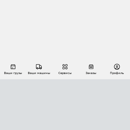
Ваши грузы
Ваши машины
Сервисы
Заказы
Профиль
АВТОМАТИЗАЦИЯ ПЕРЕВОЗОК
Площадки
Заказы
Торги
Тендеры
АТИ-Доки
GPS-мониторинг
АТИ Мессенджер
Цепочки грузов
API ATI.SU