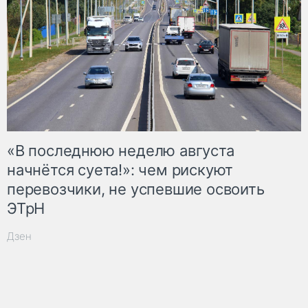
«В последнюю неделю августа
начнётся суета!»: чем рискуют
перевозчики, не успевшие освоить
ЭТрН
Дзен