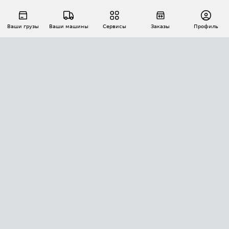
Ваши грузы
Ваши машины
Сервисы
Заказы
Профиль
АВТОМАТИЗАЦИЯ ПЕРЕВОЗОК
Площадки
Заказы
Торги
Тендеры
АТИ-Доки
GPS-мониторинг
АТИ Мессенджер
Цепочки грузов
API ATI.SU
ПОЛЕЗНОЕ
Расчет расстояний
БЕЗОПАСНОСТЬ
Академия ATI.SU
ATI.SU о безопасности
Звезды ATI.SU на вашем сайте
КОНТАКТЫ И ТАРИФЫ
Памятка по проверке контрагентов
Индекс ATI.SU FTL РФ
О системе ATI.SU
Светофор+
Средние ставки
ИНФОРМАЦИЯ
Контактная информация