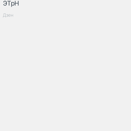
ЭТрН
Дзен