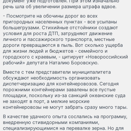
документ уже подготовлен. При этом изначально
речь шла об увеличении размера штрафа вдвое.
- Посмотрите на обочины дорог во всех
пригородных населенных пунктах - все усыпаны
большегрузами. Стихийные отстойники создают
условия для роста ДТП, затрудняют движение
личного и пассажирского транспорта, местные
дороги превращаются в пыль. Вот сколько ущерба
для жизни людей и бюджетов - семейного и
городского с краевым, - цитирует «Новороссийский
рабочий» депутата Наталию Боровскую.
Вместе с тем представители муниципалитета
обсуждают необходимость организовать
диспетчеризацию для контейнеровозов. Сегодня
порожними контейнерами завалены все пустые
площадки, поскольку из-за санкций океанские суда
не заходят в порт, а мелкие морские
контейнеровозы не могут забрать сразу много тары.
В качестве удачного опыта сослались на программу,
внедренную стивидорными компаниями,
специализирующимися на перевалке зерна. Но для