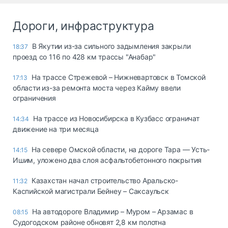
Дороги, инфраструктура
В Якутии из-за сильного задымления закрыли
18:37
проезд со 116 по 428 км трассы "Анабар"
На трассе Стрежевой – Нижневартовск в Томской
17:13
области из-за ремонта моста через Кайму ввели
ограничения
На трассе из Новосибирска в Кузбасс ограничат
14:34
движение на три месяца
На севере Омской области, на дороге Тара — Усть-
14:15
Ишим, уложено два слоя асфальтобетонного покрытия
Казахстан начал строительство Аральско-
11:32
Каспийской магистрали Бейнеу – Саксаульск
На автодороге Владимир – Муром – Арзамас в
08:15
Судогодском районе обновят 2,8 км полотна