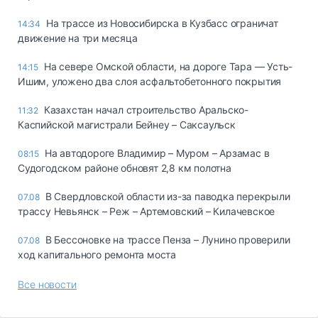
На трассе из Новосибирска в Кузбасс ограничат
14:34
движение на три месяца
На севере Омской области, на дороге Тара — Усть-
14:15
Ишим, уложено два слоя асфальтобетонного покрытия
Казахстан начал строительство Аральско-
11:32
Каспийской магистрали Бейнеу – Саксаульск
На автодороге Владимир – Муром – Арзамас в
08:15
Судогодском районе обновят 2,8 км полотна
В Свердловской области из-за паводка перекрыли
07.08
трассу Невьянск – Реж – Артемовский – Килачевское
В Бессоновке на трассе Пенза – Лунино проверили
07.08
ход капитального ремонта моста
Все новости