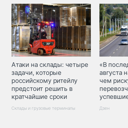
Атаки на склады: четыре
«В посл
задачи, которые
августа н
российскому ритейлу
чем рис
предстоит решить в
перевозч
кратчайшие сроки
успевшие
Склады и грузовые терминалы
Дзен