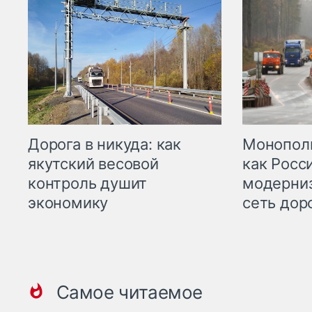
Дорога в никуда: как
Монополи
якутский весовой
как Росс
контроль душит
модерни
экономику
сеть дор
Самое читаемое