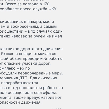
. Всего за полгода в 170
м сообщает пресс-служба ФКУ
сировались в январе, мае и
кам и воскресеньям, а самым
оисшествий – в 12 случаях один
твиях человек за рулем не имел
участников дорожного движения
 Яхнюк, с января отмечается
льшой объем проводимой работы
т опасные участки дорог,
омплекс мер по
обсудили первоочередные меры,
овершения ДТП. Для снижения
: перерабатываются
аза в год проводятся работы по
ное освещение и светофоры.
емонта, также предусматривают
опасности движения.