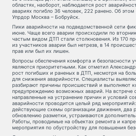
областях, наоборот, наблюдается рост аварийности
авариях погибло 36 человек, 222 ранено. Об это
Упрдор Москва – Бобруйск.
Пики аварийности на подведомственной сети фик
июне. Чаще всего аварии происходили по вторни
частым видом ДТП стали столкновения. Из 170 пр
из участников аварии был нетрезв, в 14 происшес
прав или был их лишен.
Вопросы обеспечения комфорта и безопасности 
являются приоритетными. Как отметил Александр
рост погибших и раненых в ДТП, несмотря на бо
для снижения аварийности. Специалисты выявляю
разбирают причины происшествий и выполняют к
предупреждению возможных аварий. На встрече 
направленные на устранение причин и условий с
аварийности проводится целый ряд мероприятий
действующие схемы организации движения, два р
обновлению разметки, устраиваются дополнитель
Работы, проводимые на объектах ремонта и капр
мероприятия по обустройству для повышения без