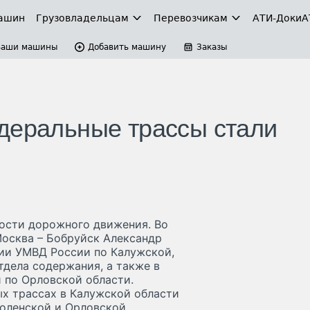
ашин
Грузовладельцам
Перевозчикам
АТИ-Доки
А
Ваши машины
Добавить машину
Заказы
деральные трассы стали
ности дорожного движения. Во
Москва – Бобруйск Александр
ии УМВД России по Калужской,
тдела содержания, а также в
по Орловской области.
ых трассах в Калужской области
моленской и Орловской