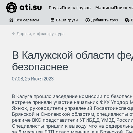
Грузы
Поиск грузов
Машины
Поиск м
Все сервисы
Ваши грузы
Добавить груз
← Дороги, инфраструктура
В Калужской области фе
безопаснее
07:08, 25 Июля 2023
В Калуге прошло заседание комиссии по безопас
встрече приняли участие начальник ФКУ Упрдор 
Яхнюк, руководители управлений Госавтоинспекц
Брянской и Смоленской областям, специалисты о
режиме ВКС представители УГИБДД УМВД России 
Специалисты пришли к выводу, что на федеральн
за 6 месяцев ДТП стало меньше, а в Брянской, С