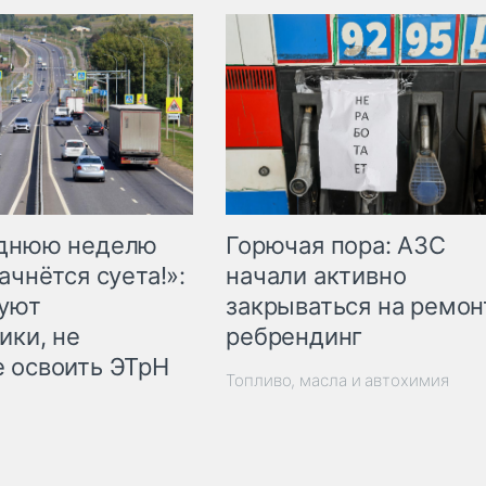
Горючая пора: АЗС
еднюю неделю
начали активно
ачнётся суета!»:
закрываться на ремон
куют
ребрендинг
ики, не
 освоить ЭТрН
Топливо, масла и автохимия