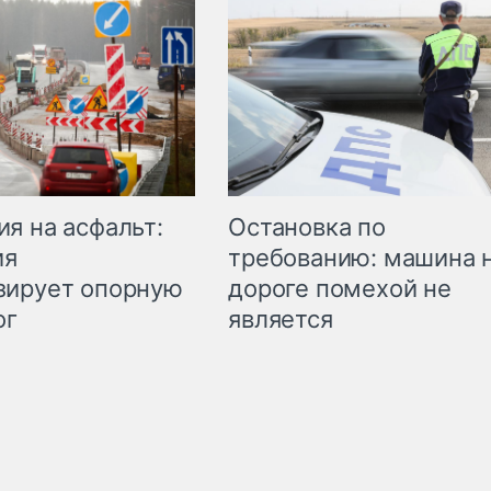
Остановка по
я на асфальт:
требованию: машина 
ия
дороге помехой не
зирует опорную
является
ог