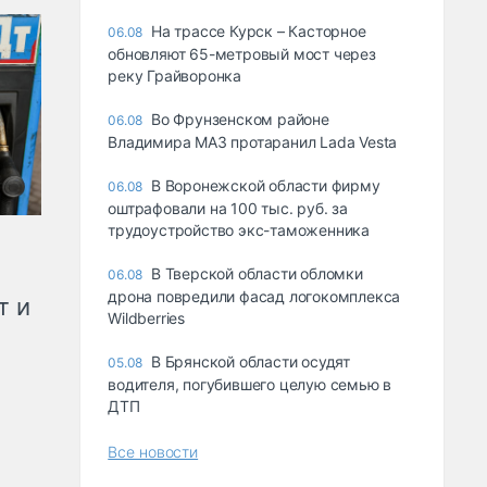
На трассе Курск – Касторное
06.08
обновляют 65-метровый мост через
реку Грайворонка
Во Фрунзенском районе
06.08
Владимира МАЗ протаранил Lada Vesta
В Воронежской области фирму
06.08
оштрафовали на 100 тыс. руб. за
трудоустройство экс-таможенника
В Тверской области обломки
06.08
дрона повредили фасад логокомплекса
т и
Wildberries
В Брянской области осудят
05.08
водителя, погубившего целую семью в
ДТП
Все новости