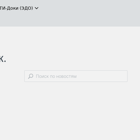
ТИ-Доки (ЭДО)
к.