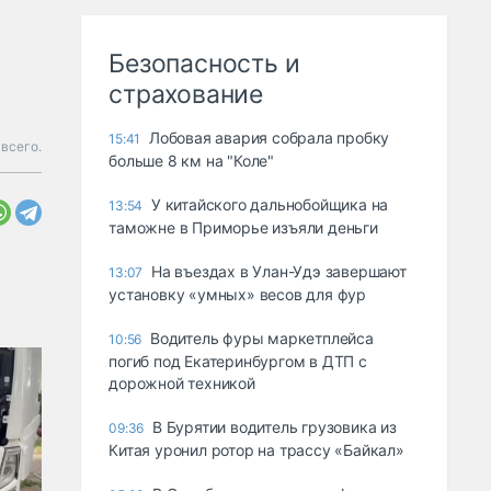
Безопасность и
страхование
Лобовая авария собрала пробку
15:41
всего.
больше 8 км на "Коле"
У китайского дальнобойщика на
13:54
таможне в Приморье изъяли деньги
Ha въeздax в Улaн-Удэ зaвepшaют
13:07
ycтaнoвкy «yмныx» вecoв для фyp
Водитель фуры маркетплейса
10:56
погиб под Екатеринбургом в ДТП с
дорожной техникой
В Бурятии водитель грузовика из
09:36
Китая уронил ротор на трассу «Байкал»