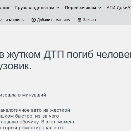
ашин
Грузовладельцам
Перевозчикам
АТИ-Доки
А
Ваши машины
Добавить машину
Заказы
в жутком ДТП погиб челове
узовик.
оизошла в минувший
 аналогичное авто на жесткой
ишком быстро, из-за чего
 правую обочину. В этот момент
который ремонтировал авто.