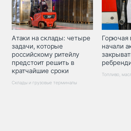
Горючая 
Атаки на склады: четыре
начали а
задачи, которые
закрыват
российскому ритейлу
ребренд
предстоит решить в
кратчайшие сроки
Топливо, мас
Склады и грузовые терминалы