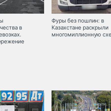
мы
Фуры без пошлин: в
чества в
Казахстане раскрыли
евозках.
многомиллионную сх
ережение