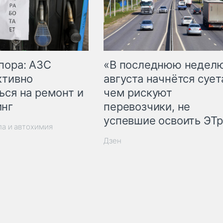
пора: АЗС
«В последнюю недел
ктивно
августа начнётся суета
ься на ремонт и
чем рискуют
инг
перевозчики, не
успевшие освоить ЭТ
ла и автохимия
Дзен