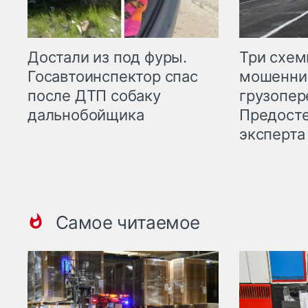
Три схе
Достали из под фуры.
мошенни
Госавтоинспектор спас
грузопер
после ДТП собаку
Предост
дальнобойщика
эксперта
Самое читаемое