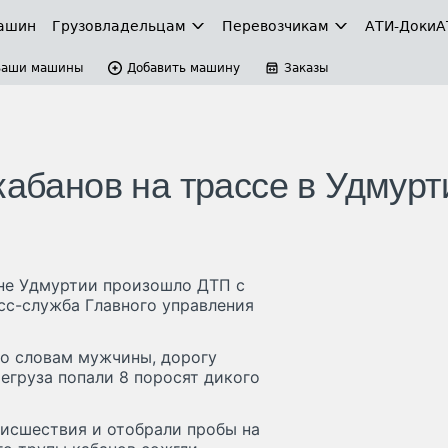
ашин
Грузовладельцам
Перевозчикам
АТИ-Доки
А
Ваши машины
Добавить машину
Заказы
кабанов на трассе в Удмурт
оне Удмуртии произошло ДТП с
сс-служба Главного управления
По словам мужчины, дорогу
егруза попали 8 поросят дикого
исшествия и отобрали пробы на