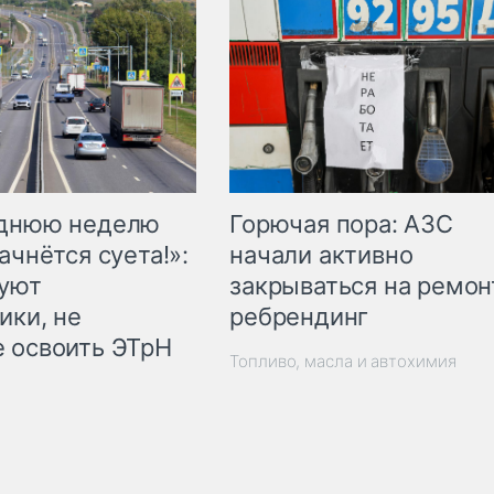
Горючая пора: АЗС
еднюю неделю
начали активно
ачнётся суета!»:
закрываться на ремон
куют
ребрендинг
ики, не
 освоить ЭТрН
Топливо, масла и автохимия