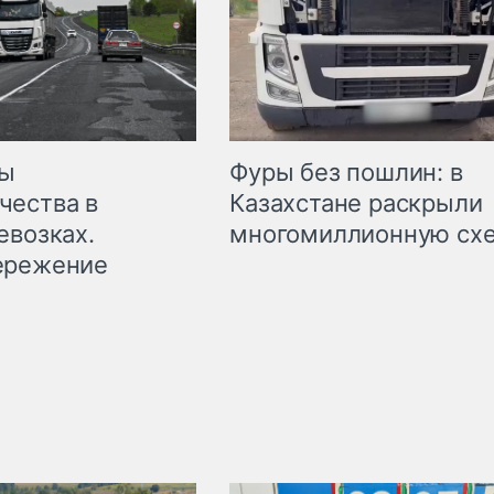
мы
Фуры без пошлин: в
чества в
Казахстане раскрыли
евозках.
многомиллионную сх
ережение