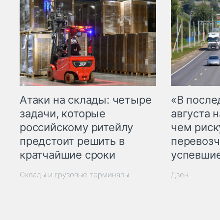
Атаки на склады: четыре
«В посл
задачи, которые
августа н
российскому ритейлу
чем рис
предстоит решить в
перевозч
кратчайшие сроки
успевшие
Склады и грузовые терминалы
Дзен