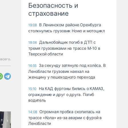
Безопасность и
страхование
В Ленинском районе Оренбурга
19:08
столкнулись грузовик Howo и мотоцикл
Дальнобойщик погиб в ДТП с
18:06
тремя грузовиками на трассе М-10 в
Тверской области
всего.
За секунду затянуло под колёса. В
16:55
Ленобласти грузовик наехал на
женщину у пешеходного перехода
На КАД фургоны бились о КАМАЗ,
15:10
ограждение и друг о друга. Погиб
водитель
Огромная пробка скопилась на
14:08
трассе «Кола» из-за аварии с фурой в
Ленобласти