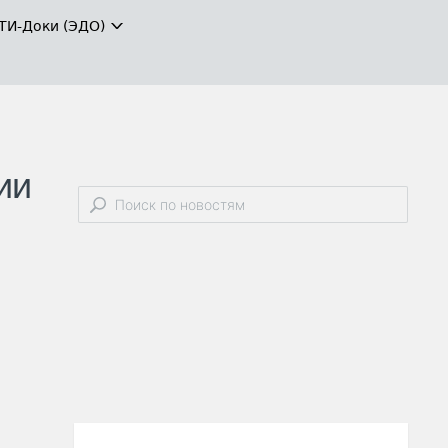
ТИ-Доки (ЭДО)
ии