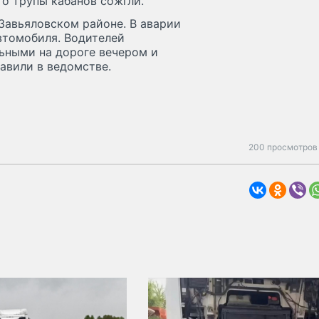
о трупы кабанов сожгли.
Завьяловском районе. В аварии
втомобиля. Водителей
ьными на дороге вечером и
авили в ведомстве.
200 просмотров 