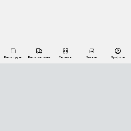
Ваши грузы
Ваши машины
Сервисы
Заказы
Профиль
АВТОМАТИЗАЦИЯ ПЕРЕВОЗОК
Площадки
Заказы
Торги
Тендеры
АТИ-Доки
GPS-мониторинг
АТИ Мессенджер
Цепочки грузов
API ATI.SU
ПОЛЕЗНОЕ