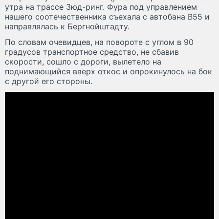
утра на трассе Зюд-ринг. Фура под управлением
нашего соотечественника съехала с автобана B55 и
направлялась к Бергнойштадту.
По словам очевидцев, на повороте с углом в 90
градусов транспортное средство, не сбавив
скорости, сошло с дороги, вылетело на
поднимающийся вверх откос и опрокинулось на бок
с другой его стороны.