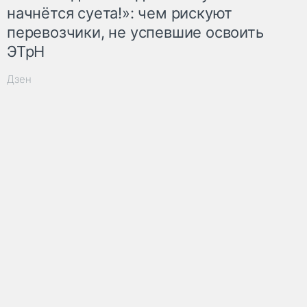
начнётся суета!»: чем рискуют
перевозчики, не успевшие освоить
ЭТрН
Дзен