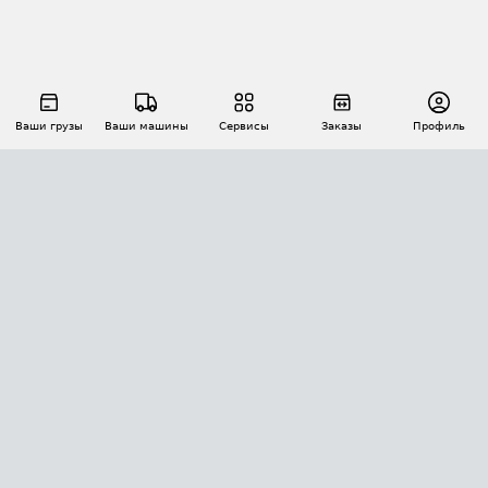
Ваши грузы
Ваши машины
Сервисы
Заказы
Профиль
АВТОМАТИЗАЦИЯ ПЕРЕВОЗОК
Площадки
Заказы
Торги
Тендеры
АТИ-Доки
GPS-мониторинг
АТИ Мессенджер
Цепочки грузов
API ATI.SU
ПОЛЕЗНОЕ
Расчет расстояний
БЕЗОПАСНОСТЬ
Академия ATI.SU
ATI.SU о безопасности
Звезды ATI.SU на вашем сайте
КОНТАКТЫ И ТАРИФЫ