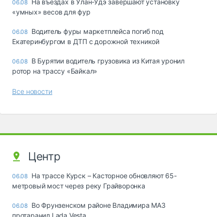
Ha въeздax в Улaн-Удэ зaвepшaют ycтaнoвкy
06.08
«yмныx» вecoв для фyp
Водитель фуры маркетплейса погиб под
06.08
Екатеринбургом в ДТП с дорожной техникой
В Бурятии водитель грузовика из Китая уронил
06.08
ротор на трассу «Байкал»
Все новости
Центр
На трассе Курск – Касторное обновляют 65-
06.08
метровый мост через реку Грайворонка
Во Фрунзенском районе Владимира МАЗ
06.08
протаранил Lada Vesta