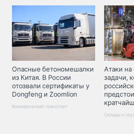
Опасные бетономешалки
Атаки на
из Китая. В России
задачи, 
отозвали сертификаты у
российск
Dongfeng и Zoomlion
предстои
кратчайш
Коммерческий транспорт
Склады и гру