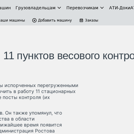
ашин
Грузовладельцам
Перевозчикам
АТИ-Доки
А
Ваши машины
Добавить машину
Заказы
11 пунктов весового контр
мы испорченных перегруженными
чить в работу 11 стационарных
 посты контроля (их
в. Он также упомянул, что
ства в области
лижайшее время появится
 администрация Ростова