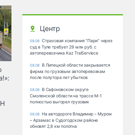
Центр
Страховая компания "Пари" через
08.08
суд в Туле требует 29 млн руб. с
автоперевозчика Kaz TralServiece
В Липецкой области закрывается
08.08
ю
фирма по грузовым автоперевозкам
!»:
после полутора лет убытков
В Сафоновском округе
08.08
Смоленской области на трассе М-1
полностью выгорел грузовик
рН
На автодороге Владимир – Муром
08.08
– Арзамас в Судогодском районе
обновят 2,8 км полотна