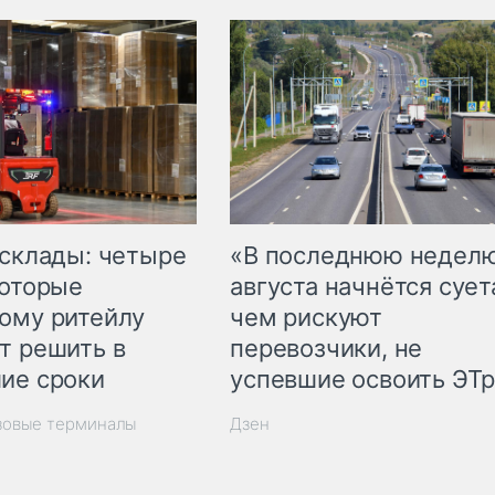
 склады: четыре
«В последнюю недел
которые
августа начнётся суета
ому ритейлу
чем рискуют
т решить в
перевозчики, не
ие сроки
успевшие освоить ЭТ
зовые терминалы
Дзен