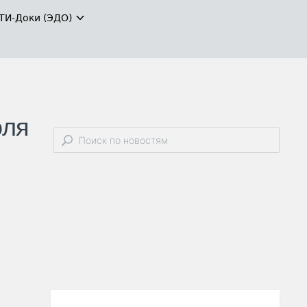
ТИ-Доки (ЭДО)
оля