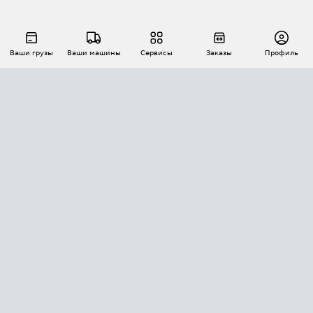
Ваши грузы
Ваши машины
Сервисы
Заказы
Профиль
АВТОМАТИЗАЦИЯ ПЕРЕВОЗОК
Площадки
Заказы
Торги
Тендеры
АТИ-Доки
GPS-мониторинг
АТИ Мессенджер
Цепочки грузов
API ATI.SU
ПОЛЕЗНОЕ
Расчет расстояний
БЕЗОПАСНОСТЬ
Академия ATI.SU
ATI.SU о безопасности
Звезды ATI.SU на вашем сайте
КОНТАКТЫ И ТАРИФЫ
Памятка по проверке контрагентов
Индекс ATI.SU FTL РФ
О системе ATI.SU
Светофор+