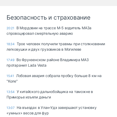
Безопасность и страхование
В Мордовии на трассе М-5 водитель МАЗа
20:21
спровоцировал смертельную аварию
Трое человек получили травмы при столкновении
18:34
легковушки и двух грузовиков в Могилеве
Во Фрунзенском районе Владимира МАЗ
17:49
протаранил Lada Vesta
Лобовая авария собрала пробку больше 8 км на
15:41
"Коле"
У китайского дальнобойщика на таможне в
13:54
Приморье изъяли деньги
Ha въeздax в Улaн-Удэ зaвepшaют ycтaнoвкy
13:07
«yмныx» вecoв для фyp