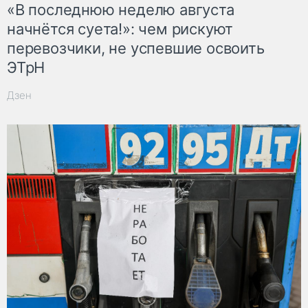
«В последнюю неделю августа
начнётся суета!»: чем рискуют
перевозчики, не успевшие освоить
ЭТрН
Дзен