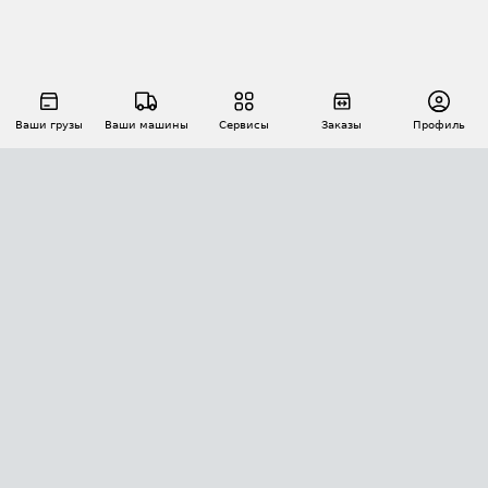
Ваши грузы
Ваши машины
Сервисы
Заказы
Профиль
АВТОМАТИЗАЦИЯ ПЕРЕВОЗОК
Площадки
Заказы
Торги
Тендеры
АТИ-Доки
GPS-мониторинг
АТИ Мессенджер
Цепочки грузов
API ATI.SU
ПОЛЕЗНОЕ
Расчет расстояний
БЕЗОПАСНОСТЬ
Академия ATI.SU
ATI.SU о безопасности
Звезды ATI.SU на вашем сайте
КОНТАКТЫ И ТАРИФЫ