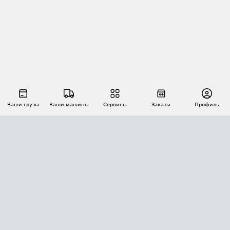
Ваши грузы
Ваши машины
Сервисы
Заказы
Профиль
АВТОМАТИЗАЦИЯ ПЕРЕВОЗОК
Площадки
Заказы
Торги
Тендеры
АТИ-Доки
GPS-мониторинг
АТИ Мессенджер
Цепочки грузов
API ATI.SU
ПОЛЕЗНОЕ