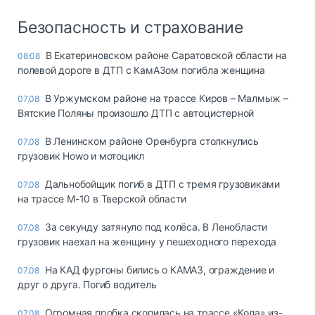
Безопасность и страхование
В Екатериновском районе Саратовской области на
08:08
полевой дороге в ДТП с КамАЗом погибла женщина
В Уржумском районе на трассе Киров – Малмыж –
07.08
Вятские Поляны произошло ДТП с автоцистерной
В Ленинском районе Оренбурга столкнулись
07.08
грузовик Howo и мотоцикл
Дальнобойщик погиб в ДТП с тремя грузовиками
07.08
на трассе М-10 в Тверской области
За секунду затянуло под колёса. В Ленобласти
07.08
грузовик наехал на женщину у пешеходного перехода
На КАД фургоны бились о КАМАЗ, ограждение и
07.08
друг о друга. Погиб водитель
Огромная пробка скопилась на трассе «Кола» из-
07.08