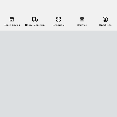
Ваши грузы
Ваши машины
Сервисы
Заказы
Профиль
АВТОМАТИЗАЦИЯ ПЕРЕВОЗОК
Площадки
Заказы
Торги
Тендеры
АТИ-Доки
GPS-мониторинг
АТИ Мессенджер
Цепочки грузов
API ATI.SU
ПОЛЕЗНОЕ
Расчет расстояний
БЕЗОПАСНОСТЬ
Академия ATI.SU
ATI.SU о безопасности
Звезды ATI.SU на вашем сайте
КОНТАКТЫ И ТАРИФЫ
Памятка по проверке контрагентов
Индекс ATI.SU FTL РФ