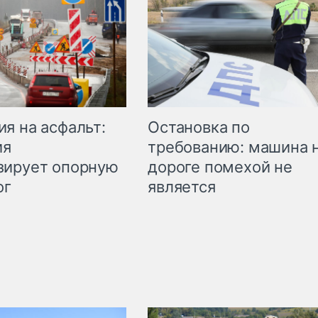
Остановка по
я на асфальт:
требованию: машина 
ия
дороге помехой не
зирует опорную
является
ог