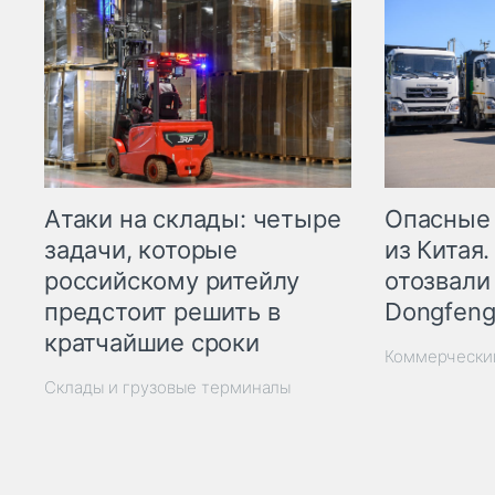
Опасные
Атаки на склады: четыре
из Китая.
задачи, которые
отозвали
российскому ритейлу
Dongfeng
предстоит решить в
кратчайшие сроки
Коммерчески
Склады и грузовые терминалы