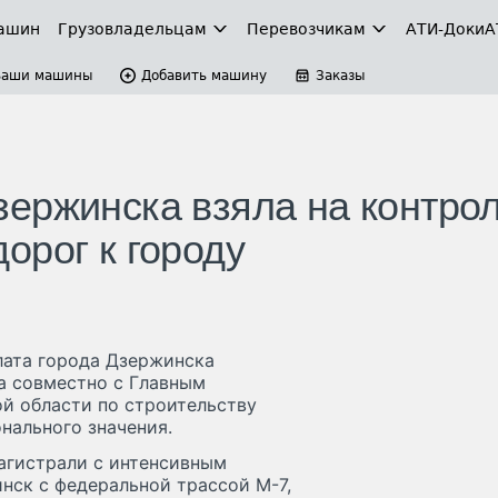
ашин
Грузовладельцам
Перевозчикам
АТИ-Доки
А
Ваши машины
Добавить машину
Заказы
ержинска взяла на контро
орог к городу
лата города Дзержинска
а совместно с Главным
й области по строительству
нального значения.
агистрали с интенсивным
нск с федеральной трассой М-7,