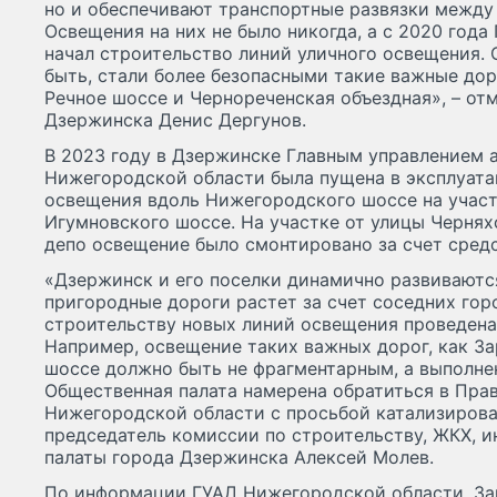
но и обеспечивают транспортные развязки между
Освещения на них не было никогда, а с 2020 год
начал строительство линий уличного освещения. 
быть, стали более безопасными такие важные дор
Речное шоссе и Чернореченская объездная», – от
Дзержинска Денис Дергунов.
В 2023 году в Дзержинске Главным управлением 
Нижегородской области была пущена в эксплуата
освещения вдоль Нижегородского шоссе на участ
Игумновского шоссе. На участке от улицы Чернях
депо освещение было смонтировано за счет сред
«Дзержинск и его поселки динамично развиваются
пригородные дороги растет за счет соседних горо
строительству новых линий освещения проведена 
Например, освещение таких важных дорог, как За
шоссе должно быть не фрагментарным, а выполне
Общественная палата намерена обратиться в Пра
Нижегородской области с просьбой катализироват
председатель комиссии по строительству, ЖКХ, 
палаты города Дзержинска Алексей Молев.
По информации ГУАД Нижегородской области, За