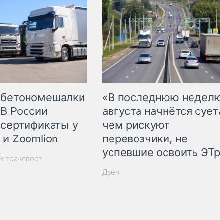
 бетономешалки
«В последнюю недел
 В России
августа начнётся суета
 сертификаты у
чем рискуют
 и Zoomlion
перевозчики, не
успевшие освоить ЭТ
й транспорт
Дзен