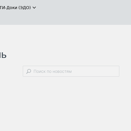
ТИ-Доки (ЭДО)
ль