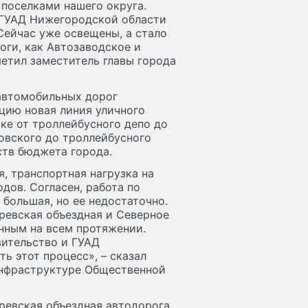
 поселками нашего округа.
а ГУАД Нижегородской области
Сейчас уже освещены, а стало
оги, как Автозаводское и
метил заместитель главы города
автомобильных дорог
цию новая линия уличного
ке от троллейбусного депо до
овского до троллейбусного
ств бюджета города.
, транспортная нагрузка на
дов. Согласен, работа по
большая, но ее недостаточно.
ревская объездная и Северное
нным на всем протяжении.
вительство и ГУАД
ь этот процесс», – сказал
инфраструктуре Общественной
ревская объездная автодорога