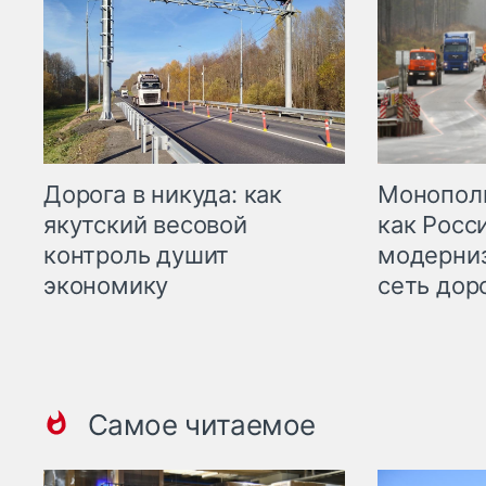
Дорога в никуда: как
Монополи
якутский весовой
как Росс
контроль душит
модерни
экономику
сеть дор
Самое читаемое