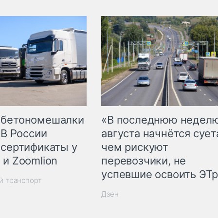
 бетономешалки
«В последнюю недел
 В России
августа начнётся суета
 сертификаты у
чем рискуют
 и Zoomlion
перевозчики, не
успевшие освоить ЭТ
й транспорт
Дзен