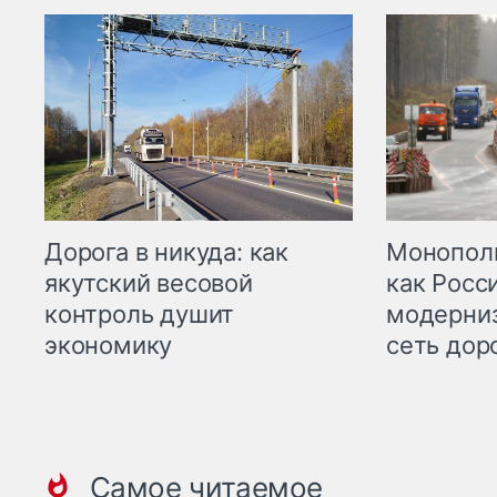
Дорога в никуда: как
Монополи
якутский весовой
как Росс
контроль душит
модерни
экономику
сеть дор
Самое читаемое