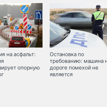
Остановка по
я на асфальт:
требованию: машина 
ия
дороге помехой не
зирует опорную
является
ог