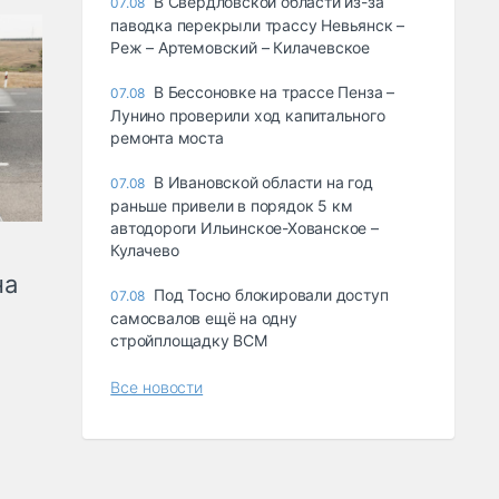
В Свердловской области из-за
07.08
паводка перекрыли трассу Невьянск –
Реж – Артемовский – Килачевское
В Бессоновке на трассе Пенза –
07.08
Лунино проверили ход капитального
ремонта моста
В Ивановской области на год
07.08
раньше привели в порядок 5 км
автодороги Ильинское-Хованское –
Кулачево
на
Под Тосно блокировали доступ
07.08
самосвалов ещё на одну
стройплощадку ВСМ
Все новости