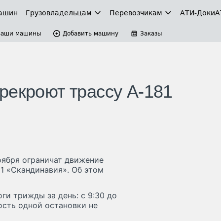
ашин
Грузовладельцам
Перевозчикам
АТИ-Доки
А
Ваши машины
Добавить машину
Заказы
рекроют трассу А-181
оября ограничат движение
1 «Скандинавия». Об этом
ги трижды за день: с 9:30 до
ьность одной остановки не