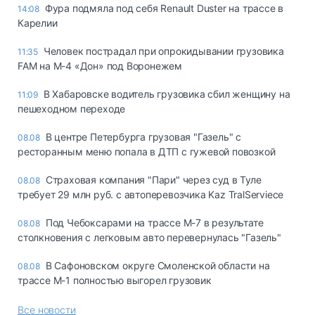
Фура подмяла под себя Renault Duster на трассе в
14:08
Карелии
Человек пострадал при опрокидывании грузовика
11:35
FAM на М-4 «Дон» под Воронежем
В Хабаровске водитель грузовика сбил женщину на
11:09
пешеходном переходе
В центре Петербурга грузовая "Газель" с
08.08
ресторанным меню попала в ДТП с гужевой повозкой
Страховая компания "Пари" через суд в Туле
08.08
требует 29 млн руб. с автоперевозчика Kaz TralServiece
Под Чебоксарами на трассе М-7 в результате
08.08
столкновения с легковым авто перевернулась "Газель"
В Сафоновском округе Смоленской области на
08.08
трассе М-1 полностью выгорел грузовик
Все новости