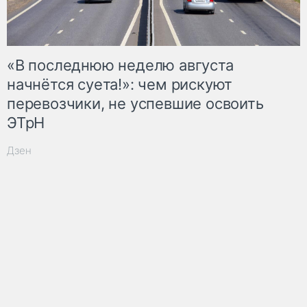
«В последнюю неделю августа
начнётся суета!»: чем рискуют
перевозчики, не успевшие освоить
ЭТрН
Дзен