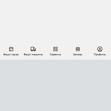
Ваши грузы
Ваши машины
Сервисы
Заказы
Профиль
АВТОМАТИЗАЦИЯ ПЕРЕВОЗОК
Площадки
Заказы
Торги
Тендеры
АТИ-Доки
GPS-мониторинг
АТИ Мессенджер
Цепочки грузов
API ATI.SU