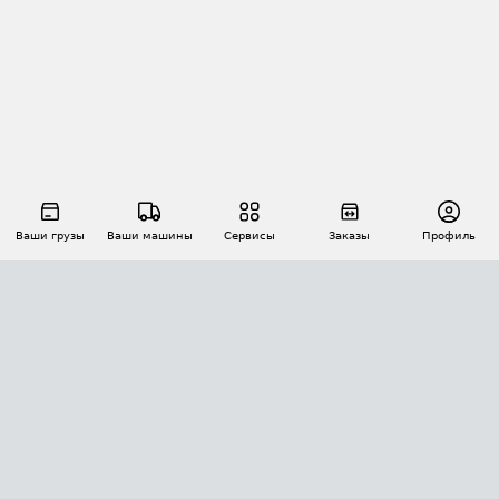
Ваши грузы
Ваши машины
Сервисы
Заказы
Профиль
АВТОМАТИЗАЦИЯ ПЕРЕВОЗОК
Площадки
Заказы
Торги
Тендеры
АТИ-Доки
GPS-мониторинг
АТИ Мессенджер
Цепочки грузов
API ATI.SU
ПОЛЕЗНОЕ