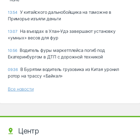
У китайского дальнобойщика на таможне в
13:54
Приморье изъяли деньги
Ha въeздax в Улaн-Удэ зaвepшaют ycтaнoвкy
13:07
«yмныx» вecoв для фyp
Водитель фуры маркетплейса погиб под
10:56
Екатеринбургом в ДТП с дорожной техникой
В Бурятии водитель грузовика из Китая уронил
09:36
ротор на трассу «Байкал»
Все новости
Центр