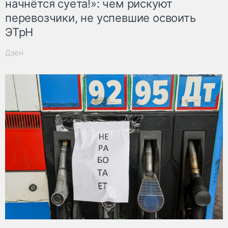
начнётся суета!»: чем рискуют
перевозчики, не успевшие освоить
ЭТрН
Дзен