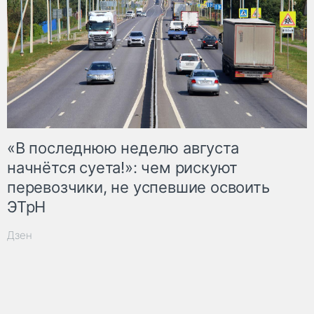
«В последнюю неделю августа
начнётся суета!»: чем рискуют
перевозчики, не успевшие освоить
ЭТрН
Дзен