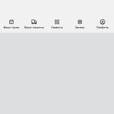
Ваши грузы
Ваши машины
Сервисы
Заказы
Профиль
АВТОМАТИЗАЦИЯ ПЕРЕВОЗОК
Площадки
Заказы
Торги
Тендеры
АТИ-Доки
GPS-мониторинг
АТИ Мессенджер
Цепочки грузов
API ATI.SU
ПОЛЕЗНОЕ
Расчет расстояний
БЕЗОПАСНОСТЬ
Академия ATI.SU
ATI.SU о безопасности
Звезды ATI.SU на вашем сайте
КОНТАКТЫ И ТАРИФЫ