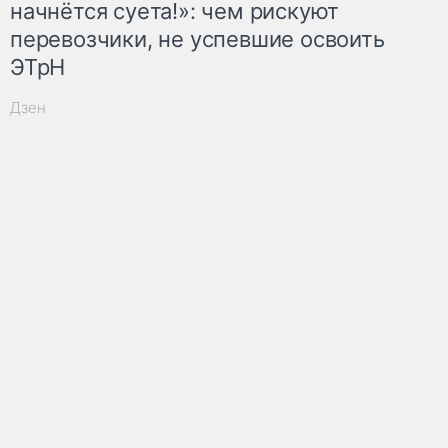
начнётся суета!»: чем рискуют
перевозчики, не успевшие освоить
ЭТрН
Дзен