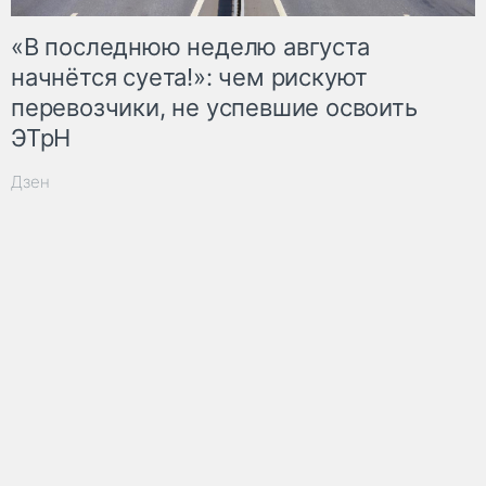
«В последнюю неделю августа
начнётся суета!»: чем рискуют
перевозчики, не успевшие освоить
ЭТрН
Дзен