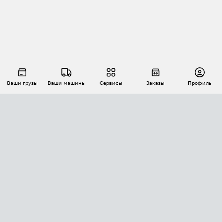
Ваши грузы
Ваши машины
Сервисы
Заказы
Профиль
АВТОМАТИЗАЦИЯ ПЕРЕВОЗОК
Площадки
Заказы
Торги
Тендеры
АТИ-Доки
GPS-мониторинг
АТИ Мессенджер
Цепочки грузов
API ATI.SU
ПОЛЕЗНОЕ
Расчет расстояний