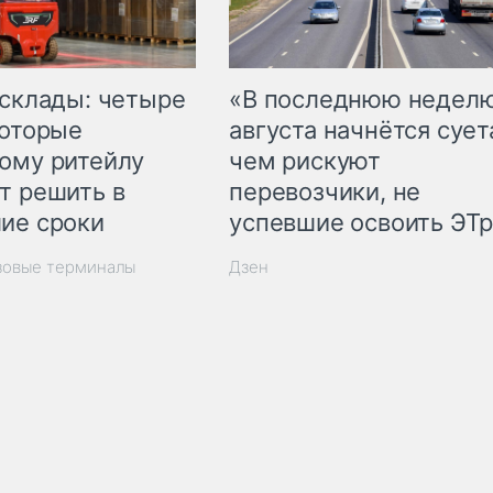
 склады: четыре
«В последнюю недел
которые
августа начнётся суета
ому ритейлу
чем рискуют
т решить в
перевозчики, не
ие сроки
успевшие освоить ЭТ
зовые терминалы
Дзен