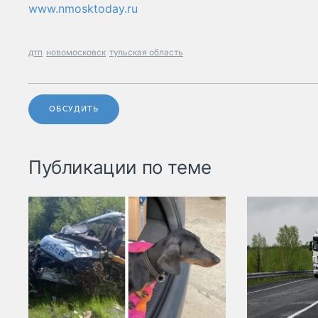
www.nmosktoday.ru
дтп
новомосковск
тульская область
ОБСУДИТЬ
Публикации по теме