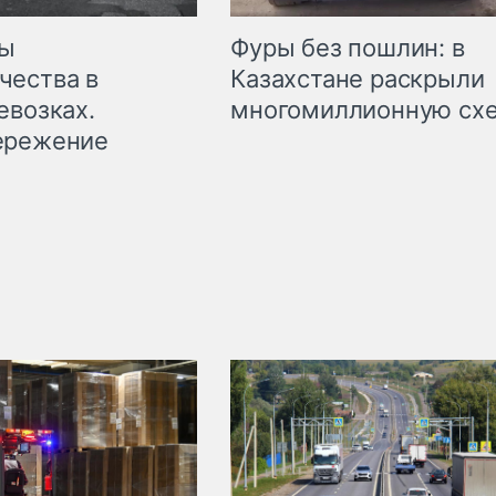
мы
Фуры без пошлин: в
чества в
Казахстане раскрыли
евозках.
многомиллионную сх
ережение