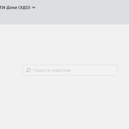
ТИ-Доки (ЭДО)
"