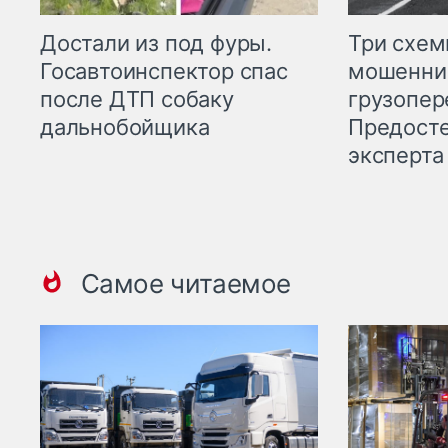
Три схе
Достали из под фуры.
мошенни
Госавтоинспектор спас
грузопер
после ДТП собаку
Предост
дальнобойщика
эксперта
Самое читаемое