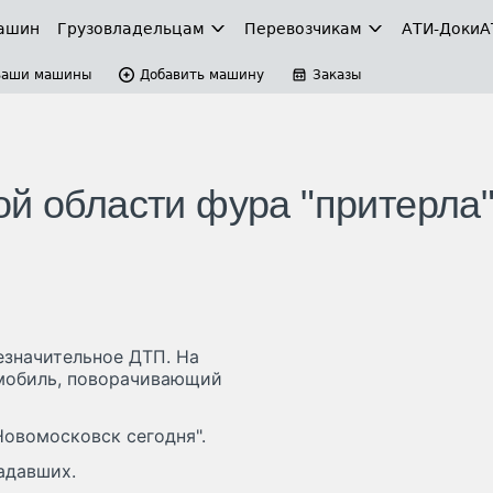
ашин
Грузовладельцам
Перевозчикам
АТИ-Доки
А
Ваши машины
Добавить машину
Заказы
ой области фура "притерла
езначительное ДТП. На
омобиль, поворачивающий
Новомосковск сегодня".
адавших.