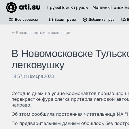
Грузы
Поиск грузов
Машины
Поиск м
Все сервисы
Ваши грузы
Добавить груз
← Безопасность и страхование
В Новомосковске Тульск
легковушку
14:57, 8 Ноября 2023
Сегодня днем на улице Космонавтов произошло н
перекрестке фура слегка притерла легковой авт
направо.
Об этом сообщила постоянная читательница ИА "
По предварительным данным обошлось без постр