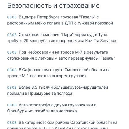
Безопасность и страхование
В центре Петербурга грузовая "Газель" с
08.08
ресторанным меню попала в ДТП с гужевой повозкой
Страховая компания "Пари" через суд в Туле
08.08
требует 29 млн руб. с автоперевозчика Kaz TralServiece
Под Чебоксарами на трассе М-7 в результате
08.08
столкновения с легковым авто перевернулась "Газель"
В Сафоновском округе Смоленской области на
08.08
трассе М-1 полностью выгорел грузовик
Более 8,5 тысячи большегрузов-нарушителей
08.08
поймали в Приамурье за полгода
Автокатастрофа с двумя грузовиками в
08.08
Оренбуржье: погибли два человека
В Екатериновском районе Саратовской области на
08.08
полевой дороге в ДТП с КамАЗом погибла женщина