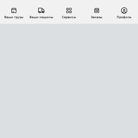
Ваши грузы
Ваши машины
Сервисы
Заказы
Профиль
АВТОМАТИЗАЦИЯ ПЕРЕВОЗОК
Площадки
Заказы
Торги
Тендеры
АТИ-Доки
GPS-мониторинг
АТИ Мессенджер
Цепочки грузов
API ATI.SU
ПОЛЕЗНОЕ
Расчет расстояний
БЕЗОПАСНОСТЬ
Академия ATI.SU
ATI.SU о безопасности
Звезды ATI.SU на вашем сайте
КОНТАКТЫ И ТАРИФЫ
Памятка по проверке контрагентов
Индекс ATI.SU FTL РФ
О системе ATI.SU
Светофор+
Средние ставки
ИНФОРМАЦИЯ
Контактная информация