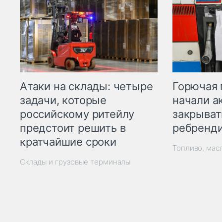
Горючая 
Атаки на склады: четыре
начали а
задачи, которые
закрыват
российскому ритейлу
ребренд
предстоит решить в
кратчайшие сроки
Топливо, мас
Склады и грузовые терминалы