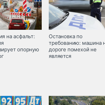
Остановка по
я на асфальт:
требованию: машина 
ия
дороге помехой не
зирует опорную
является
ог