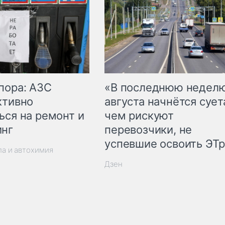
пора: АЗС
«В последнюю недел
ктивно
августа начнётся суета
ься на ремонт и
чем рискуют
инг
перевозчики, не
успевшие освоить ЭТ
ла и автохимия
Дзен