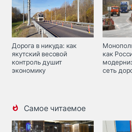
Дорога в никуда: как
Монополи
якутский весовой
как Росс
контроль душит
модерни
экономику
сеть дор
Самое читаемое