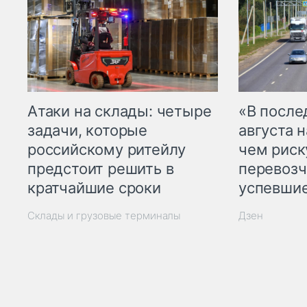
Атаки на склады: четыре
«В посл
задачи, которые
августа н
российскому ритейлу
чем рис
предстоит решить в
перевозч
кратчайшие сроки
успевшие
Склады и грузовые терминалы
Дзен