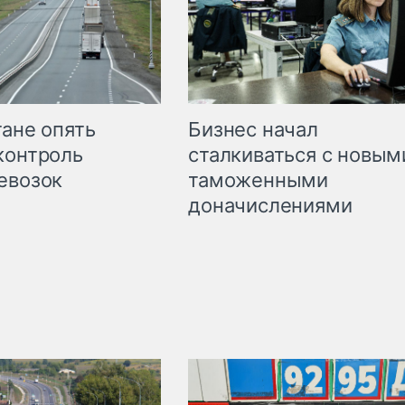
Бизнес начал
тане опять
сталкиваться с новым
контроль
таможенными
евозок
доначислениями