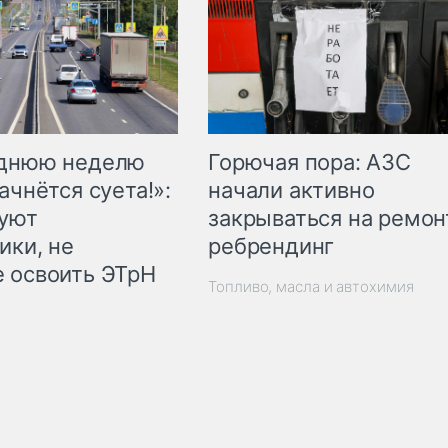
Горючая пора: АЗС
еднюю неделю
начали активно
ачнётся суета!»:
закрываться на ремон
куют
ребрендинг
ики, не
 освоить ЭТрН
Топливо, масла и автохимия