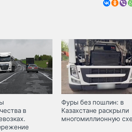
мы
Фуры без пошлин: в
чества в
Казахстане раскрыли
евозках.
многомиллионную сх
ережение