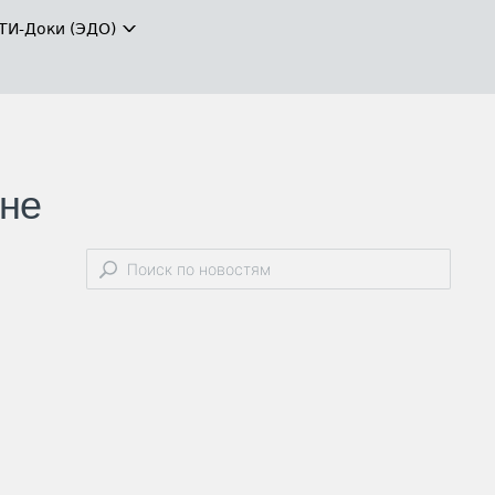
ТИ-Доки (ЭДО)
ине