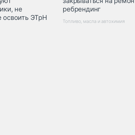
закрываться на ремон
куют
ребрендинг
ики, не
 освоить ЭТрН
Топливо, масла и автохимия