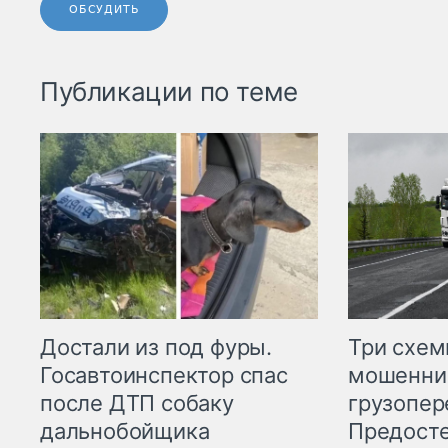
ОБСУДИТЬ
Публикации по теме
Три схе
Достали из под фуры.
мошенни
Госавтоинспектор спас
грузопер
после ДТП собаку
Предост
дальнобойщика