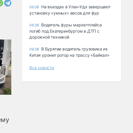
Ha въeздax в Улaн-Удэ зaвepшaют
06.08
ycтaнoвкy «yмныx» вecoв для фyp
Водитель фуры маркетплейса
06.08
погиб под Екатеринбургом в ДТП с
дорожной техникой
В Бурятии водитель грузовика из
06.08
Китая уронил ротор на трассу «Байкал»
Все новости
ему