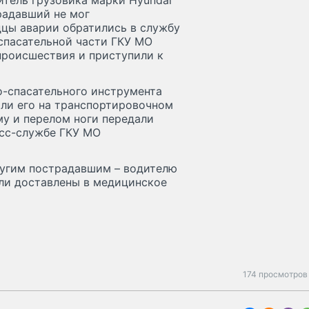
итель грузовика марки Hyundai
радавший не мог
дцы аварии обратились в службу
спасательной части ГКУ МО
происшествия и приступили к
-спасательного инструмента
али его на транспортировочном
му и перелом ноги передали
есс-службе ГКУ МО
ругим пострадавшим – водителю
ыли доставлены в медицинское
174 просмотров 