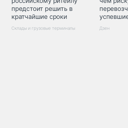
российскому ритейлу
чем рис
предстоит решить в
перевозч
кратчайшие сроки
успевшие
Склады и грузовые терминалы
Дзен