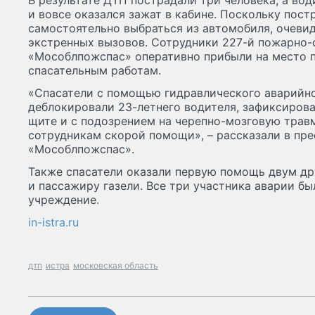
В результате ДТП пострадали три человека, а вод
и вовсе оказался зажат в кабине. Поскольку пост
самостоятельно выбраться из автомобиля, очеви
экстренных вызовов. Сотрудники 227-й пожарно-
«Мособлпожспас» оперативно прибыли на место 
спасательным работам.
«Спасатели с помощью гидравлического аварийно
деблокировали 23-летнего водителя, зафиксиров
щите и с подозрением на черепно-мозговую трав
сотрудникам скорой помощи», – рассказали в пр
«Мособлпожспас».
Также спасатели оказали первую помощь двум д
и пассажиру газели. Все три участника аварии б
учреждение.
in-istra.ru
дтп
истра
московская область