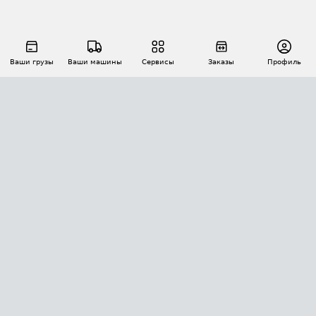
Ваши грузы
Ваши машины
Сервисы
Заказы
Профиль
АВТОМАТИЗАЦИЯ ПЕРЕВОЗОК
Площадки
Заказы
Торги
Тендеры
АТИ-Доки
GPS-мониторинг
АТИ Мессенджер
Цепочки грузов
API ATI.SU
ПОЛЕЗНОЕ
Расчет расстояний
БЕЗОПАСНОСТЬ
Академия ATI.SU
ATI.SU о безопасности
Звезды ATI.SU на вашем сайте
КОНТАКТЫ И ТАРИФЫ
Памятка по проверке контрагентов
Индекс ATI.SU FTL РФ