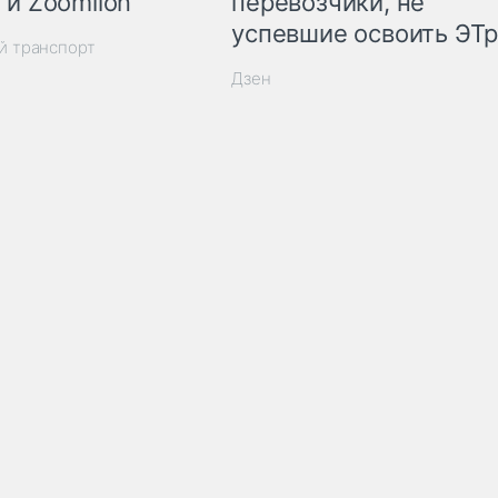
 и Zoomlion
перевозчики, не
успевшие освоить ЭТ
й транспорт
Дзен