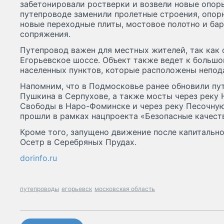
забетонировали ростверки и возвели новые опоры
путепроводе заменили пролетные строения, опорн
новые переходные плиты, мостовое полотно и ба
сопряжения.
Путепровод важен для местных жителей, так как 
Егорьевское шоссе. Объект также ведет к больш
населенных пунктов, которые расположены непод
Напомним, что в Подмосковье ранее обновили пут
Пушкина в Серпухове, а также мосты через реку 
Свободы в Наро-Фоминске и через реку Песочную 
прошли в рамках нацпроекта «Безопасные качест
Кроме того, запущено движение после капитально
Осетр в Серебряных Прудах.
dorinfo.ru
путепроводы
егорьевск
московская область