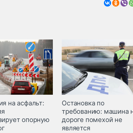
Остановка по
я на асфальт:
требованию: машина 
ия
дороге помехой не
зирует опорную
является
ог