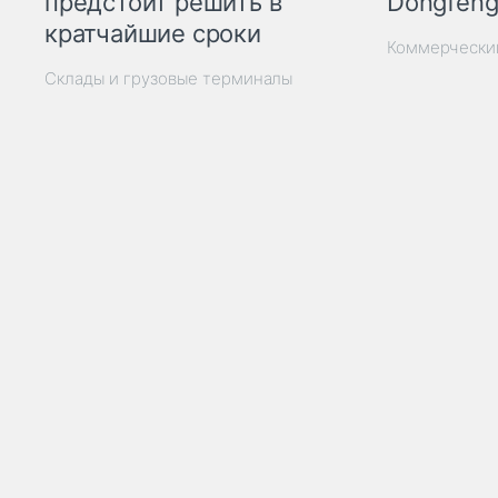
Dongfeng
предстоит решить в
кратчайшие сроки
Коммерчески
Склады и грузовые терминалы