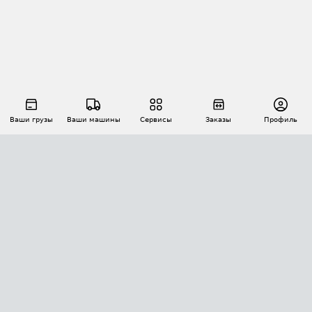
Ваши грузы
Ваши машины
Сервисы
Заказы
Профиль
АВТОМАТИЗАЦИЯ ПЕРЕВОЗОК
Площадки
Заказы
Торги
Тендеры
АТИ-Доки
GPS-мониторинг
АТИ Мессенджер
Цепочки грузов
API ATI.SU
ПОЛЕЗНОЕ
Расчет расстояний