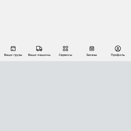
Ваши грузы
Ваши машины
Сервисы
Заказы
Профиль
АВТОМАТИЗАЦИЯ ПЕРЕВОЗОК
Площадки
Заказы
Торги
Тендеры
АТИ-Доки
GPS-мониторинг
АТИ Мессенджер
Цепочки грузов
API ATI.SU
ПОЛЕЗНОЕ