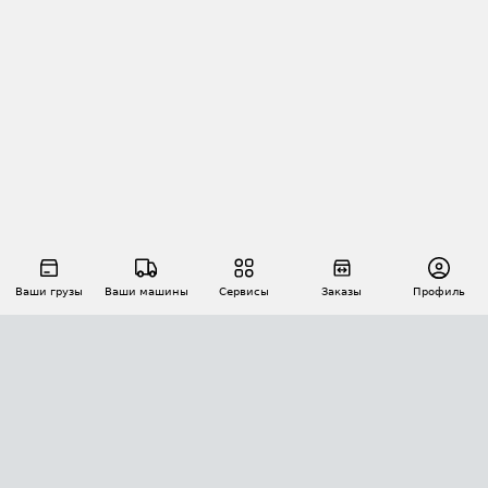
Ваши грузы
Ваши машины
Сервисы
Заказы
Профиль
АВТОМАТИЗАЦИЯ ПЕРЕВОЗОК
Площадки
Заказы
Торги
Тендеры
АТИ-Доки
GPS-мониторинг
АТИ Мессенджер
Цепочки грузов