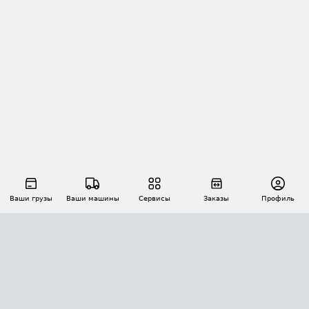
Ваши грузы
Ваши машины
Сервисы
Заказы
Профиль
АВТОМАТИЗАЦИЯ ПЕРЕВОЗОК
Площадки
Заказы
Торги
Тендеры
АТИ-Доки