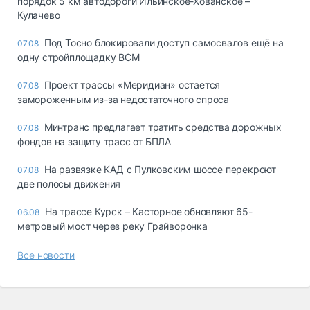
порядок 5 км автодороги Ильинское-Хованское –
Кулачево
Под Тосно блокировали доступ самосвалов ещё на
07.08
одну стройплощадку ВСМ
Проект трассы «Меридиан» остается
07.08
замороженным из-за недостаточного спроса
Минтранс предлагает тратить средства дорожных
07.08
фондов на защиту трасс от БПЛА
На развязке КАД с Пулковским шоссе перекроют
07.08
две полосы движения
На трассе Курск – Касторное обновляют 65-
06.08
метровый мост через реку Грайворонка
Все новости