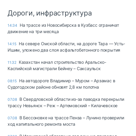
Дороги, инфраструктура
На трассе из Новосибирска в Кузбасс ограничат
14:34
движение на три месяца
На севере Омской области, на дороге Тара — Усть-
14:15
Ишим, уложено два слоя асфальтобетонного покрытия
Казахстан начал строительство Аральско-
11:32
Каспийской магистрали Бейнеу – Саксаульск
На автодороге Владимир – Муром – Арзамас в
08:15
Судогодском районе обновят 2,8 км полотна
В Свердловской области из-за паводка перекрыли
07.08
трассу Невьянск – Реж – Артемовский – Килачевское
В Бессоновке на трассе Пенза – Лунино проверили
07.08
ход капитального ремонта моста