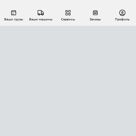
Ваши грузы
Ваши машины
Сервисы
Заказы
Профиль
АВТОМАТИЗАЦИЯ ПЕРЕВОЗОК
Площадки
Заказы
Торги
Тендеры
АТИ-Доки
GPS-мониторинг
АТИ Мессенджер
Цепочки грузов
API ATI.SU
ПОЛЕЗНОЕ
Расчет расстояний
БЕЗОПАСНОСТЬ
Академия ATI.SU
ATI.SU о безопасности
Звезды ATI.SU на вашем сайте
КОНТАКТЫ И ТАРИФЫ
Памятка по проверке контрагентов
Индекс ATI.SU FTL РФ
О системе ATI.SU
Светофор+
Средние ставки
ИНФОРМАЦИЯ