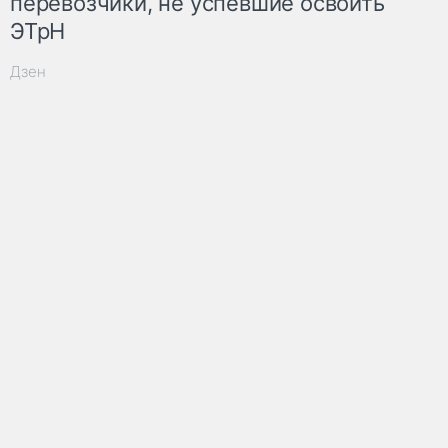
перевозчики, не успевшие освоить
ЭТрН
Дзен