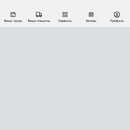
Ваши грузы
Ваши машины
Сервисы
Заказы
Профиль
АВТОМАТИЗАЦИЯ ПЕРЕВОЗОК
Площадки
Заказы
Торги
Тендеры
АТИ-Доки
GPS-мониторинг
АТИ Мессенджер
Цепочки грузов
API ATI.SU
ПОЛЕЗНОЕ
Расчет расстояний
БЕЗОПАСНОСТЬ
Академия ATI.SU
ATI.SU о безопасности
Звезды ATI.SU на вашем сайте
КОНТАКТЫ И ТАРИФЫ
Памятка по проверке контрагентов
Индекс ATI.SU FTL РФ
О системе ATI.SU
Светофор+