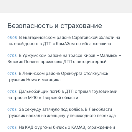
Безопасность и страхование
В Екатериновском районе Саратовской области на
08:08
полевой дороге в ДТП с КамАЗом погибла женщина
В Уржумском районе на трассе Киров – Малмыж –
07.08
Вятские Поляны произошло ДТП с автоцистерной
В Ленинском районе Оренбурга столкнулись
07.08
грузовик Howo и мотоцикл
Дальнобойщик погиб в ДТП с тремя грузовиками
07.08
на трассе М-10 в Тверской области
За секунду затянуло под колёса. В Ленобласти
07.08
грузовик наехал на женщину у пешеходного перехода
На КАД фургоны бились о КАМАЗ, ограждение и
07.08