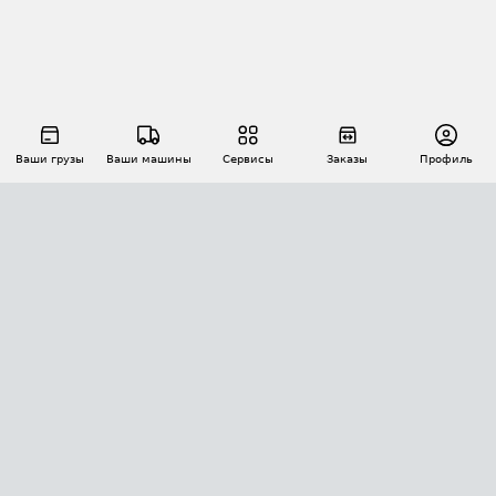
Ваши грузы
Ваши машины
Сервисы
Заказы
Профиль
АВТОМАТИЗАЦИЯ ПЕРЕВОЗОК
Площадки
Заказы
Торги
Тендеры
АТИ-Доки
GPS-мониторинг
АТИ Мессенджер
Цепочки грузов
API ATI.SU
ПОЛЕЗНОЕ
Расчет расстояний
БЕЗОПАСНОСТЬ
Академия ATI.SU