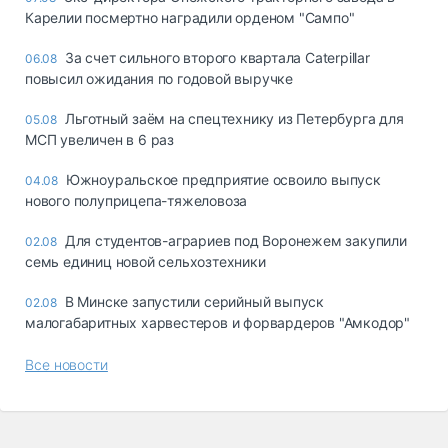
Карелии посмертно наградили орденом "Сампо"
За счет сильного второго квартала Caterpillar
06.08
повысил ожидания по годовой выручке
Льготный заём на спецтехнику из Петербурга для
05.08
МСП увеличен в 6 раз
Южноуральское предприятие освоило выпуск
04.08
нового полуприцепа-тяжеловоза
Для студентов-аграриев под Воронежем закупили
02.08
семь единиц новой сельхозтехники
В Минске запустили серийный выпуск
02.08
малогабаритных харвестеров и форвардеров "Амкодор"
Все новости