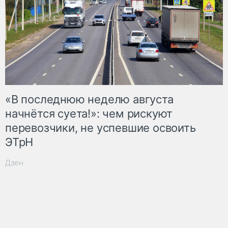
«В последнюю неделю августа
начнётся суета!»: чем рискуют
перевозчики, не успевшие освоить
ЭТрН
Дзен