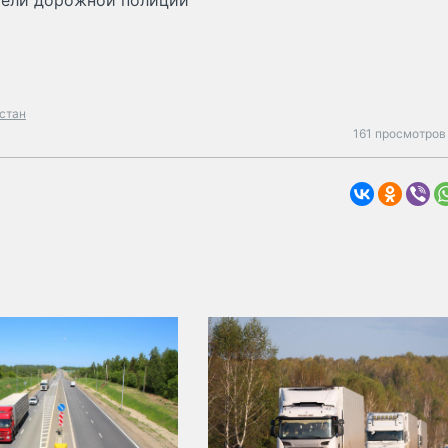
тели дорожной полиции
стан
161 просмотров