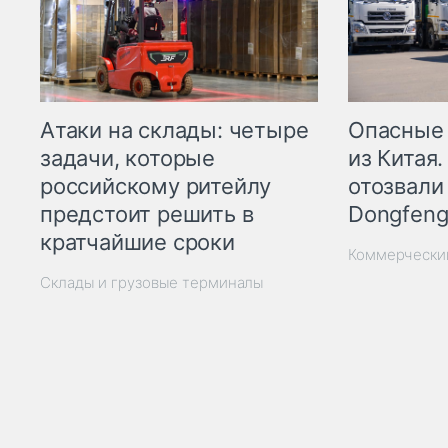
Опасные
Атаки на склады: четыре
из Китая.
задачи, которые
отозвали
российскому ритейлу
Dongfeng
предстоит решить в
кратчайшие сроки
Коммерчески
Склады и грузовые терминалы