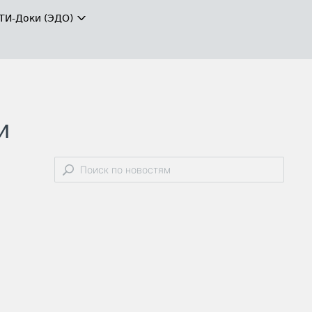
ТИ-Доки (ЭДО)
и