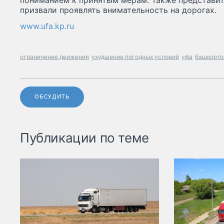
пониманием к принятым мерам. Также представи
призвали проявлять внимательность на дорогах.
www.ufa.kp.ru
ограничение движения
ухудшение погодных условий
уфа
башкорто
ОБСУДИТЬ
Публикации по теме