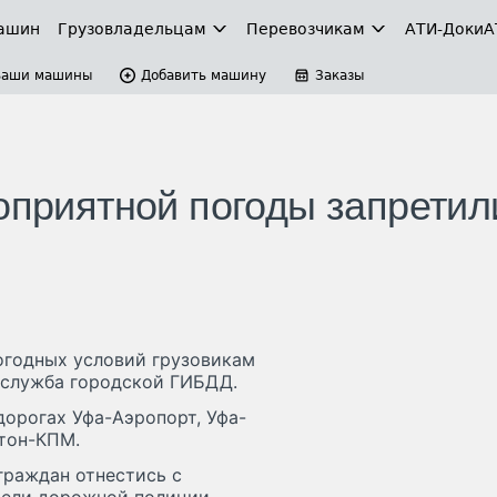
ашин
Грузовладельцам
Перевозчикам
АТИ-Доки
А
Ваши машины
Добавить машину
Заказы
гоприятной погоды запретил
погодных условий грузовикам
с-служба городской ГИБДД.
дорогах Уфа-Аэропорт, Уфа-
тон-КПМ.
граждан отнестись с