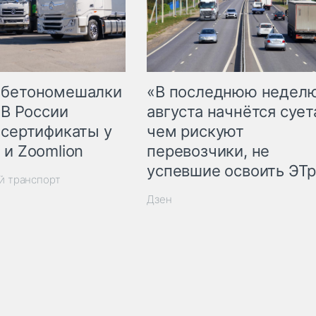
 бетономешалки
«В последнюю недел
 В России
августа начнётся суета
 сертификаты у
чем рискуют
 и Zoomlion
перевозчики, не
успевшие освоить ЭТ
й транспорт
Дзен